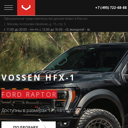
+7 (495) 722-68-88
Официальное представительство дисков Vossen в России
г. Москва, Антонова-Овсеенко, д. 15, стр. 3
c 11:00 до 20:00 - пн-пт, с 12:00 до 16:00 - сб, выходной - вс
VOSSEN HFX-1
FORD RAPTOR
Доступны в размерах 17", 18", 20", 22", 24"
ПОДРОБНЕЕ