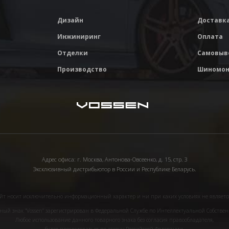
Дизайн
Доставк
Инжиниринг
Оплата
Отделки
Самовыв
Производство
Шиномон
Адрес офиса: г. Москва, Антонова-Овсеенко, д. 15, стр. 3
Эксклюзивный дистрибьютор в России и Республике Беларусь.
т носит исключительно информационный характер и ни при каких условиях не являетс
ный знак "Vossen" зарегистрирован в Федеральной Службе по Интеллектуальной Собствен
Любое использование данного товарного знака без согласия правообладателя,