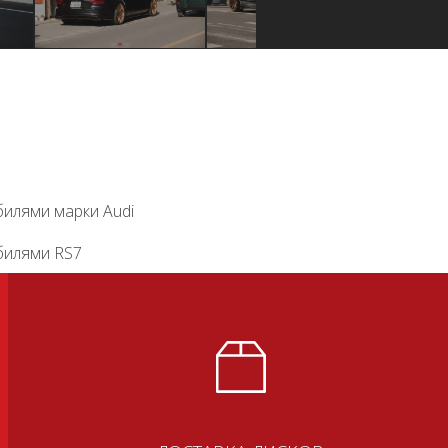
билями марки Audi
билями RS7