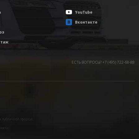
а
YouTube
Вконтакте
оз
таж
ЕСТЬ ВОПРОСЫ? +7 (495) 722-68-88
я публичной офертой.
ности.