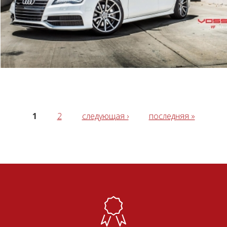
СТРАНИЦЫ
1
2
следующая ›
последняя »