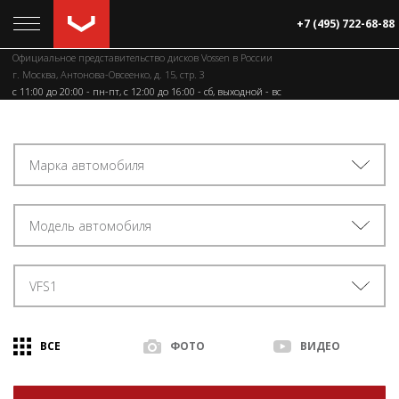
+7 (495) 722-68-88
Официальное представительство дисков Vossen в России
г. Москва, Антонова-Овсеенко, д. 15, стр. 3
c 11:00 до 20:00 - пн-пт, с 12:00 до 16:00 - сб, выходной - вс
Марка автомобиля
Модель автомобиля
VFS1
ВСЕ
ФОТО
ВИДЕО