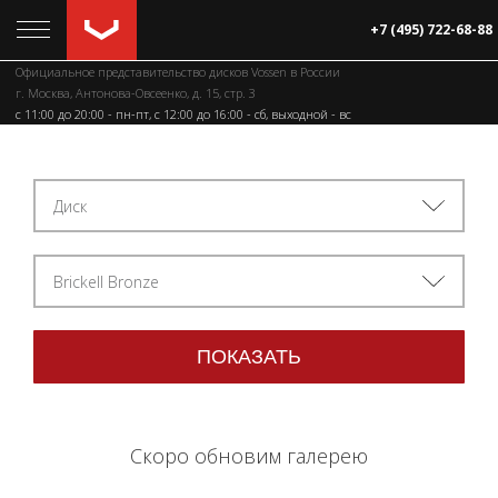
+7 (495) 722-68-88
Официальное представительство дисков Vossen в России
г. Москва, Антонова-Овсеенко, д. 15, стр. 3
c 11:00 до 20:00 - пн-пт, с 12:00 до 16:00 - сб, выходной - вс
Диск
Brickell Bronze
Скоро обновим галерею