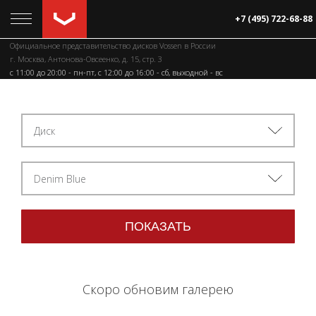
+7 (495) 722-68-88
Официальное представительство дисков Vossen в России
г. Москва, Антонова-Овсеенко, д. 15, стр. 3
c 11:00 до 20:00 - пн-пт, с 12:00 до 16:00 - сб, выходной - вс
Диск
Denim Blue
Скоро обновим галерею